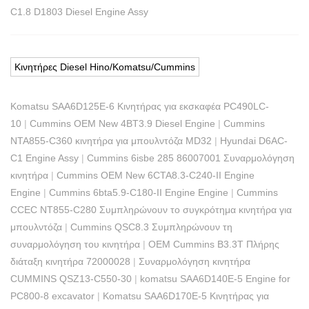
C1.8 D1803 Diesel Engine Assy
Κινητήρες Diesel Hino/Komatsu/Cummins
Komatsu SAA6D125E-6 Κινητήρας για εκσκαφέα PC490LC-
10
|
Cummins OEM New 4BT3.9 Diesel Engine
|
Cummins
NTA855-C360 κινητήρα για μπουλντόζα MD32
|
Hyundai D6AC-
C1 Engine Assy
|
Cummins 6isbe 285 86007001 Συναρμολόγηση
κινητήρα
|
Cummins OEM New 6CTA8.3-C240-II Engine
Engine
|
Cummins 6bta5.9-C180-II Engine Engine
|
Cummins
CCEC NT855-C280 Συμπληρώνουν το συγκρότημα κινητήρα για
μπουλντόζα
|
Cummins QSC8.3 Συμπληρώνουν τη
συναρμολόγηση του κινητήρα
|
OEM Cummins B3.3T Πλήρης
διάταξη κινητήρα 72000028
|
Συναρμολόγηση κινητήρα
CUMMINS QSZ13-C550-30
|
komatsu SAA6D140E-5 Engine for
PC800-8 excavator
|
Komatsu SAA6D170E-5 Κινητήρας για