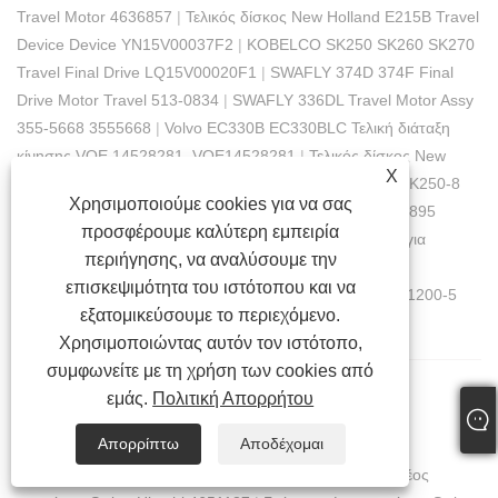
Travel Motor 4636857
|
Τελικός δίσκος New Holland E215B Travel
Device Device YN15V00037F2
|
KOBELCO SK250 SK260 SK270
Travel Final Drive LQ15V00020F1
|
SWAFLY 374D 374F Final
Drive Motor Travel 513-0834
|
SWAFLY 336DL Travel Motor Assy
355-5668 3555668
|
Volvo EC330B EC330BLC Τελική διάταξη
κίνησης VOE 14528281, VOE14528281
|
Τελικός δίσκος New
X
Holland E215B YN15V00037F2
|
Kobelco SK235SR-2 SK250-8
Χρησιμοποιούμε cookies για να σας
SK260-8 Motor Travel LQ15V00020F1
|
2095895 209-5895
προσφέρουμε καλύτερη εμπειρία
Τελική μετάδοση κίνησης υδραυλικού κινητήρα ταξιδιού για
περιήγησης, να αναλύσουμε την
εκσκαφέα Caterpilalr E365C E385C E385B E390D
επισκεψιμότητα του ιστότοπου και να
E390F
|
4438786 Κύρια υδραυλική αντλία για Hitachi Ex1200-5
εξατομικεύσουμε το περιεχόμενο.
(YA00003081)
Χρησιμοποιώντας αυτόν τον ιστότοπο,
συμφωνείτε με τη χρήση των cookies από
εμάς.
Πολιτική Απορρήτου
Swing Motors
Απορρίπτω
Αποδέχομαι
Συσκευή Swing Komatsu PC300-7 PC360-7
|
Γνήσιος νέος