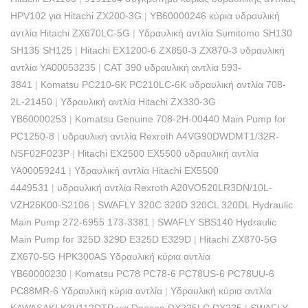
HPV102 για Hitachi ZX200-3G
|
YB60000246 κύρια υδραυλική
αντλία Hitachi ZX670LC-5G
|
Υδραυλική αντλία Sumitomo SH130
SH135 SH125
|
Hitachi EX1200-6 ZX850-3 ZX870-3 υδραυλική
αντλία YA00053235
|
CAT 390 υδραυλική αντλία 593-
3841
|
Komatsu PC210-6K PC210LC-6K υδραυλική αντλία 708-
2L-21450
|
Υδραυλική αντλία Hitachi ZX330-3G
YB60000253
|
Komatsu Genuine 708-2H-00440 Main Pump for
PC1250-8
|
υδραυλική αντλία Rexroth A4VG90DWDMT1/32R-
NSF02F023P
|
Hitachi EX2500 EX5500 υδραυλική αντλία
YA00059241
|
Υδραυλική αντλία Hitachi EX5500
4449531
|
υδραυλική αντλία Rexroth A20VO520LR3DN/10L-
VZH26K00-S2106
|
SWAFLY 320C 320D 320CL 320DL Hydraulic
Main Pump 272-6955 173-3381
|
SWAFLY SBS140 Hydraulic
Main Pump for 325D 329D E325D E329D
|
Hitachi ZX870-5G
ZX670-5G HPK300AS Υδραυλική κύρια αντλία
YB60000230
|
Komatsu PC78 PC78-6 PC78US-6 PC78UU-6
PC88MR-6 Υδραυλική κύρια αντλία
|
Υδραυλική κύρια αντλία