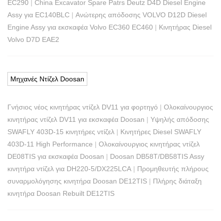
EC290
|
China Excavator Spare Patrs Deutz D4D Diesel Engine
Assy για EC140BLC
|
Ανώτερης απόδοσης VOLVO D12D Diesel
Engine Assy για εκσκαφέα Volvo EC360 EC460
|
Κινητήρας Diesel
Volvo D7D EAE2
Μηχανές Ντίζελ Doosan
Γνήσιος νέος κινητήρας ντίζελ DV11 για φορτηγό
|
Ολοκαίνουργιος
κινητήρας ντίζελ DV11 για εκσκαφέα Doosan
|
Υψηλής απόδοσης
SWAFLY 403D-15 κινητήρες ντίζελ
|
Κινητήρες Diesel SWAFLY
403D-11 High Performance
|
Ολοκαίνουργιος κινητήρας ντίζελ
DE08TIS για εκσκαφέα Doosan
|
Doosan DB58T/DB58TIS Assy
κινητήρα ντίζελ για DH220-5/DX225LCA
|
Προμηθευτής πλήρους
συναρμολόγησης κινητήρα Doosan DE12TIS
|
Πλήρης διάταξη
κινητήρα Doosan Rebuilt DE12TIS