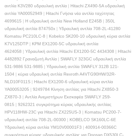
αντλία K3V280 υδραυλική αντλία
|
Hitachi ZX490-5A υδραυλική
αντλία YA00052949
|
Hitachi Γνήσια νέα αντλία ταχύτητας
4699615
|
Η υδραυλική αντλία New Holland E245B
|
350L
υδραυλική αντλία 874750x
|
Υδραυλική αντλία 708-2L-41280
Komatsu PC210LC-8
|
Kobelco SK200-10 υδραυλική κύρια αντλία
K7V125DTP
|
KPM EX1200-5C υδραυλική αντλία
4624058
|
Υδραυλική αντλία Hitachi EX1200-5C 4434308
|
HItachi
4482892 Γραναζωτή Αντλία
|
SWAFLY 323GC υδραυλική αντλία
531-9886 531-9885
|
Υδραυλική αντλία SWAFLY 312B 121-
1504
|
κύρια υδραυλική αντλία Rexroth A4VTG90HW/32R-
NLD10F011S
|
Hitachi EX1200-6 υδραυλική κύρια αντλία
YA00053205
|
9249784 Κίνηση αντλίας για Hitachi ZX850-3
ZX870-3
|
Αντλία Ανεμιστήρων Εκσκαφέα SWAFLY 259-
0815
|
9262321 συγκρότημα κύριας υδραυλικής αντλίας
HPV118HW-23C για Hitachi ZX225US-3
|
Komatsu PC200-7-
υδραυλική αντλία 708-2L-00300
|
KOBELCO SK160LC-6E
Υδραυλική κύρια αντλία YM10V00001F3
|
400914-00366C
συγκρότημα κύριας υδραυλικής αντλίας για Doosan DX530LC-