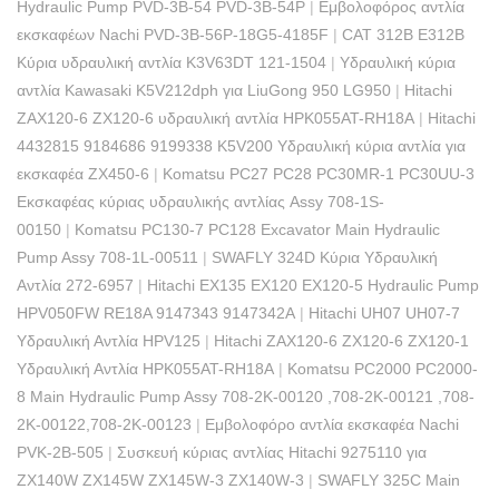
Hydraulic Pump PVD-3B-54 PVD-3B-54P
|
Εμβολοφόρος αντλία
εκσκαφέων Nachi PVD-3B-56P-18G5-4185F
|
CAT 312B E312B
Κύρια υδραυλική αντλία K3V63DT 121-1504
|
Υδραυλική κύρια
αντλία Kawasaki K5V212dph για LiuGong 950 LG950
|
Hitachi
ZAX120-6 ZX120-6 υδραυλική αντλία HPK055AT-RH18A
|
Hitachi
4432815 9184686 9199338 K5V200 Υδραυλική κύρια αντλία για
εκσκαφέα ZX450-6
|
Komatsu PC27 PC28 PC30MR-1 PC30UU-3
Εκσκαφέας κύριας υδραυλικής αντλίας Assy 708-1S-
00150
|
Komatsu PC130-7 PC128 Excavator Main Hydraulic
Pump Assy 708-1L-00511
|
SWAFLY 324D Κύρια Υδραυλική
Αντλία 272-6957
|
Hitachi EX135 EX120 EX120-5 Hydraulic Pump
HPV050FW RE18A 9147343 9147342A
|
Hitachi UH07 UH07-7
Υδραυλική Αντλία HPV125
|
Hitachi ZAX120-6 ZX120-6 ZX120-1
Υδραυλική Αντλία HPK055AT-RH18A
|
Komatsu PC2000 PC2000-
8 Main Hydraulic Pump Assy 708-2K-00120 ,708-2K-00121 ,708-
2K-00122,708-2K-00123
|
Εμβολοφόρο αντλία εκσκαφέα Nachi
PVK-2B-505
|
Συσκευή κύριας αντλίας Hitachi 9275110 για
ZX140W ZX145W ZX145W-3 ZX140W-3
|
SWAFLY 325C Main