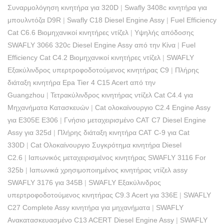
Συναρμολόγηση κινητήρα για 320D
|
Swafly 3408c κινητήρα για
μπουλντόζα D9R
|
Swafly C18 Diesel Engine Assy
|
Fuel Efficiency
Cat C6.6 Βιομηχανικοί κινητήρες ντίζελ
|
Υψηλής απόδοσης
SWAFLY 3066 320c Diesel Engine Assy από την Κίνα
|
Fuel
Efficiency Cat C4.2 Βιομηχανικοί κινητήρες ντίζελ
|
SWAFLY
Εξακύλινδρος υπερτροφοδοτούμενος κινητήρας C9
|
Πλήρης
διάταξη κινητήρα Epa Tier 4 C15 Acert από την
Guangzhou
|
Τετρακύλινδρος κινητήρας ντίζελ Cat C4.4 για
Μηχανήματα Κατασκευών
|
Cat ολοκαίνουργιο C2.4 Engine Assy
για E305E E306
|
Γνήσιο μεταχειρισμένο CAT C7 Diesel Engine
Assy για 325d
|
Πλήρης διάταξη κινητήρα CAT C-9 για Cat
330D
|
Cat Ολοκαίνουργιο Συγκρότημα κινητήρα Diesel
C2.6
|
Ιαπωνικός μεταχειρισμένος κινητήρας SWAFLY 3116 For
325b
|
Ιαπωνικά χρησιμοποιημένος κινητήρας ντίζελ assy
SWAFLY 3176 για 345B
|
SWAFLY Εξακύλινδρος
υπερτροφοδοτούμενος κινητήρας C9.3 Acert για 336E
|
SWAFLY
C27 Complete Assy κινητήρα για μηχανήματα
|
SWAFLY
Ανακατασκευασμένο C13 ACERT Diesel Engine Assy
|
SWAFLY