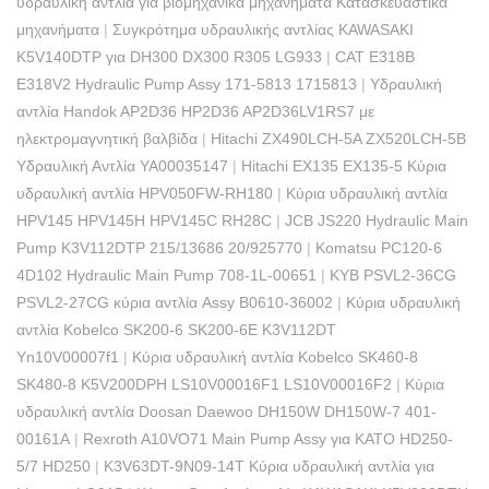
υδραυλική αντλία για βιομηχανικά μηχανήματα Κατασκευαστικά
μηχανήματα
|
Συγκρότημα υδραυλικής αντλίας KAWASAKI
K5V140DTP για DH300 DX300 R305 LG933
|
CAT E318B
E318V2 Hydraulic Pump Assy 171-5813 1715813
|
Υδραυλική
αντλία Handok AP2D36 HP2D36 AP2D36LV1RS7 με
ηλεκτρομαγνητική βαλβίδα
|
Hitachi ZX490LCH-5A ZX520LCH-5B
Υδραυλική Αντλία YA00035147
|
Hitachi EX135 EX135-5 Κύρια
υδραυλική αντλία HPV050FW-RH180
|
Κύρια υδραυλική αντλία
HPV145 HPV145H HPV145C RH28C
|
JCB JS220 Hydraulic Main
Pump K3V112DTP 215/13686 20/925770
|
Komatsu PC120-6
4D102 Hydraulic Main Pump 708-1L-00651
|
KYB PSVL2-36CG
PSVL2-27CG κύρια αντλία Assy B0610-36002
|
Κύρια υδραυλική
αντλία Kobelco SK200-6 SK200-6E K3V112DT
Yn10V00007f1
|
Κύρια υδραυλική αντλία Kobelco SK460-8
SK480-8 K5V200DPH LS10V00016F1 LS10V00016F2
|
Κύρια
υδραυλική αντλία Doosan Daewoo DH150W DH150W-7 401-
00161A
|
Rexroth A10VO71 Main Pump Assy για KATO HD250-
5/7 HD250
|
K3V63DT-9N09-14T Κύρια υδραυλική αντλία για