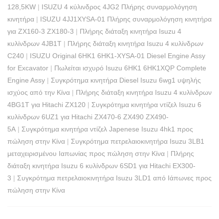
128,5KW
|
ISUZU 4 κύλινδρος 4JG2 Πλήρης συναρμολόγηση
κινητήρα
|
ISUZU 4JJ1XYSA-01 Πλήρης συναρμολόγηση κινητήρα
για ZX160-3 ZX180-3
|
Πλήρης διάταξη κινητήρα Isuzu 4
κυλίνδρων 4JB1T
|
Πλήρης διάταξη κινητήρα Isuzu 4 κυλίνδρων
C240
|
ISUZU Original 6HK1 6HK1-XYSA-01 Diesel Engine Assy
for Excavator
|
Πωλείται ισχυρό Isuzu 6HK1 6HK1XQP Complete
Engine Assy
|
Συγκρότημα κινητήρα Diesel Isuzu 6wg1 υψηλής
ισχύος από την Κίνα
|
Πλήρης διάταξη κινητήρα Isuzu 4 κυλίνδρων
4BG1T για Hitachi ZX120
|
Συγκρότημα κινητήρα ντίζελ Isuzu 6
κυλίνδρων 6UZ1 για Hitachi ZX470-6 ZX490 ZX490-
5A
|
Συγκρότημα κινητήρα ντίζελ Japenese Isuzu 4hk1 προς
πώληση στην Κίνα
|
Συγκρότημα πετρελαιοκινητήρα Isuzu 3LB1
μεταχειρισμένου Ιαπωνίας προς πώληση στην Κίνα
|
Πλήρης
διάταξη κινητήρα Isuzu 6 κυλίνδρων 6SD1 για Hitachi EX300-
3
|
Συγκρότημα πετρελαιοκινητήρα Isuzu 3LD1 από Ιάπωνες προς
πώληση στην Κίνα