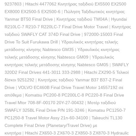
9237803
|
Hitachi 4477062 Κινητήρας ταξιδιού EX5500 EX2500
EX8000 EX2500-5 EX2500-6
|
Πώληση Ταξιδιωτικός κινητήρας
Yanmar BT50 Final Drive
|
Κινητήρας ταξιδιού TM04A
|
Hyundai
R210LC-7 R210-7 R220LC-7 Final Drive Motor Travel
|
Κινητήρας
ταξιδιού SWAFLY CAT 374D Final Drive
|
972000-15003 Final
Drive To Suit Furukawa Drill
|
Υδραυλικός κινητήρας τελικής
μετάδοσης κίνησης Nabtesco GM35
|
Υδραυλικός κινητήρας
τελικής μετάδοσης κίνησης Nabtesco GM09
|
Υδραυλικός
κινητήρας τελικής μετάδοσης κίνησης Nabtesco GM05
|
SWAFLY
320D2 Final Drives 441-3011 333-2988
|
Hitachi ZX290-5 Τελικοί
δίσκοι 9251292
|
Κινητήρας ταξιδιού Yanmar B37 B37-2 Final
Drive
|
VOLVO EC460B Final Drive Travel Motor 14557192 σε
απόθεμα
|
Komatsu PC200-8 PC200LC-8 PC220-8 Final Drive
Travel Mtor 708-8F-00170 20Y-27-00432
|
Μοτέρ ταξιδιού
SWAFLY 325BL Final Drive P/N 191-3246
|
Komatsu PC1250-7
PC1250-8 Travel Motor Assy 21n-60-34100
|
Takeuchi TL130
Complete Final Drive (Planetary/Travel Drive) με
κινητήρα
|
Hitachi ZX650-3 ZX670-3 ZX850-3 ZX870-3 Hydraulic