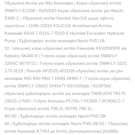
Υδραυλική Αντλία για Μίνι Εκσκαφέα
|
Κύρια υδραυλική αντλία
SWAFLY E120B
|
A10VD43 Κύρια υδραυλική αντλία για Hitachi
EX60-2
|
Υδραυλική αντλία Handok Hpv118 χωρίς κιβώτιο
ταχυτήτων
|
31N6-10010 K3v112dt Ανταλλακτικά Αντλίας
Kawasaki R210-7 R215-7 R220-5 Hyundai Excavator Hydraulic
Pump
|
Εμβολοφόρο αντλία εκσκαφέα Nachi PVD-1B-
32
|
Ιαπωνική κύρια υδραυλική αντλία Kawasaki K5V200DPH για
Kobelco SK460-8
|
Γνήσια κύρια υδραυλική αντλία SWAFLY
320GC 5679722
|
Γνήσια κύρια υδραυλική αντλία SWAFLY 322C
173-3519
|
Rexroth AP2D25 AP2D28 υδραυλική αντλία για μίνι
εκσκαφέα R55 R60 R60-7 DH55 DH60-7
|
Γνήσια κύρια υδραυλική
αντλία SWAFLY 336D2 5045477 K5V160dph
|
K3SP36C
υδραυλική εμβολοφόρος αντλία για εκσκαφέα TAKEUCHI TB175
19020-17500
|
Γνήσιο Komatsu PC750-7 PC800-7 PC800LC-7
Κύρια υδραυλική αντλία 708-2L-00760 708-2L-
90740
|
Εμβολοφόρο αντλία εκσκαφέα Nachi PVD-2B-
45
|
Εμβολοφόρο αντλία εκσκαφέα Nachi PVD-2B-50
|
Υδραυλική
αντλία Kawasaki K7V63 με διπλή ηλεκτρομαγνητική βαλβίδα