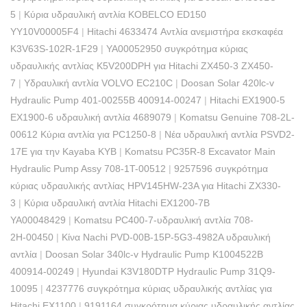
5
|
Κύρια υδραυλική αντλία KOBELCO ED150
YY10V00005F4
|
Hitachi 4633474 Αντλία ανεμιστήρα εκσκαφέα
K3V63S-102R-1F29
|
YA00052950 συγκρότημα κύριας
υδραυλικής αντλίας K5V200DPH για Hitachi ZX450-3 ZX450-
7
|
Υδραυλική αντλία VOLVO EC210C
|
Doosan Solar 420lc-v
Hydraulic Pump 401-00255B 400914-00247
|
Hitachi EX1900-5
EX1900-6 υδραυλική αντλία 4689079
|
Komatsu Genuine 708-2L-
00612 Κύρια αντλία για PC1250-8
|
Νέα υδραυλική αντλία PSVD2-
17E για την Kayaba KYB
|
Komatsu PC35R-8 Excavator Main
Hydraulic Pump Assy 708-1T-00512
|
9257596 συγκρότημα
κύριας υδραυλικής αντλίας HPV145HW-23A για Hitachi ZX330-
3
|
Κύρια υδραυλική αντλία Hitachi EX1200-7B
YA00048429
|
Komatsu PC400-7-υδραυλική αντλία 708-
2Н-00450
|
Κίνα Nachi PVD-00B-15P-5G3-4982A υδραυλική
αντλία
|
Doosan Solar 340lc-v Hydraulic Pump K1004522B
400914-00249
|
Hyundai K3V180DTP Hydraulic Pump 31Q9-
10095
|
4237776 συγκρότημα κύριας υδραυλικής αντλίας για
Hitachi EX1100
|
9191164 συγκρότημα κύριας υδραυλικής αντλίας