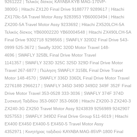
9261222
|
Τελικός δίσκος KAYABA KYB MAG-170VP-
3800G
|
Hitachi ZX120 Final Drive 9188777 9289617
|
Hitachi
ZX170lc-5A Travel Motor Assy 9283953 YB60003494
|
Hitachi
ZX200-5A Travel Motor Assy 9233692
|
Hitachi ZX520LCH-5A
Τελικός δίσκος YB60002220 YB60004548
|
Hitachi ZX490LCH-5A
Final Drive 9302718 9298565
|
SWAFLY 320D2 Final Drive 543-
0999 525-3672
|
Swafly 320C 320D Motor Travel 148-
4696
|
SWAFLY 325BL Final Drive Motor Travel
1141357
|
SWAFLY 323D 325C 325D 329D Final Drive Motor
Travel 267-6877
|
Πώληση SWAFLY 315BL Final Drive Travel
Motor 148-4570
|
SWAFLY 336D 336DL Final Drive Motor Travel
2276188 2966217
|
SWAFLY 345D 349D 349D2 349F 352F Final
Drive Motor Travel 353-0528 333-3036
|
SWAFLY 374F 374D
Συσκευή Ταξιδίου 353-0607 353-0608
|
Hitachi ZX200-3 ZX240-3
ZX240-3G ZX250 Travel Motor Assy 9243839 9256989 9242907
9257553
|
SWAFLY 349D2 Final Drive Group 511-6019
|
Hitachi
EX400 EX450 EX400-5 EX450-5 Travel Motor Assy
4352971
|
Κινητήρας ταξιδιού KAYABA MAG-85VP-1800 Final