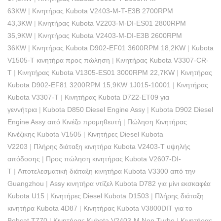
63KW
|
Κινητήρας Kubota V2403-M-T-E3B 2700RPM
43,3KW
|
Κινητήρας Kubota V2203-M-DI-ES01 2800RPM
35,9KW
|
Κινητήρας Kubota V2403-M-DI-E3B 2600RPM
36KW
|
Κινητήρας Kubota D902-EF01 3600RPM 18,2KW
|
Kubota
V1505-T κινητήρα προς πώληση
|
Κινητήρας Kubota V3307-CR-
T
|
Κινητήρας Kubota V1305-ES01 3000RPM 22,7KW
|
Κινητήρας
Kubota D902-EF81 3200RPM 15,9KW 1J015-10001
|
Κινητήρας
Kubota V3307-T
|
Κινητήρας Kubota D722-ET09 για
γεννήτρια
|
Kubota D850 Diesel Engine Assy
|
Kubota D902 Diesel
Engine Assy από Κινέζο προμηθευτή
|
Πώληση Κινητήρας
Κινέζικης Kubota V1505
|
Κινητήρες Diesel Kubota
V2203
|
Πλήρης διάταξη κινητήρα Kubota V2403-T υψηλής
απόδοσης
|
Προς πώληση κινητήρας Kubota V2607-DI-
T
|
Αποτελεσματική διάταξη κινητήρα Kubota V3300 από την
Guangzhou
|
Assy κινητήρα ντίζελ Kubota D782 για μίνι εκσκαφέα
Kubota U15
|
Κινητήρες Diesel Kubota D1503
|
Πλήρης διάταξη
κινητήρα Kubota 4D87
|
Κινητήρας Kubota V3800DIT για το
Bobcat T770
|
Κινητήρας Kubota V2403-M Non Turbo
|
Κινητήρας