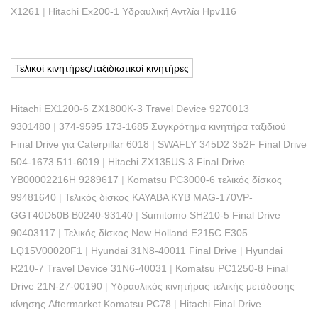
X1261
|
Hitachi Ex200-1 Υδραυλική Αντλία Hpv116
Τελικοί κινητήρες/ταξιδιωτικοί κινητήρες
Hitachi EX1200-6 ZX1800K-3 Travel Device 9270013
9301480
|
374-9595 173-1685 Συγκρότημα κινητήρα ταξιδιού
Final Drive για Caterpillar 6018
|
SWAFLY 345D2 352F Final Drive
504-1673 511-6019
|
Hitachi ZX135US-3 Final Drive
YB00002216H 9289617
|
Komatsu PC3000-6 τελικός δίσκος
99481640
|
Τελικός δίσκος KAYABA KYB MAG-170VP-
GGT40D50B B0240-93140
|
Sumitomo SH210-5 Final Drive
90403117
|
Τελικός δίσκος New Holland E215C E305
LQ15V00020F1
|
Hyundai 31N8-40011 Final Drive
|
Hyundai
R210-7 Travel Device 31N6-40031
|
Komatsu PC1250-8 Final
Drive 21N-27-00190
|
Υδραυλικός κινητήρας τελικής μετάδοσης
κίνησης Aftermarket Komatsu PC78
|
Hitachi Final Drive