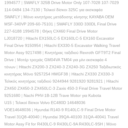
1994577
|
SWAFLY 325B Drive Motor Only 107-7028 107-7029
114-0484 134-7130
|
Τελικοί δίσκοι 325C για εκσκαφέα
SWAFLY
|
Μόνο κινητήρας μετάδοσης κίνησης KAYABA OEM
MSF-340VP 209-60-75101
|
SWAFLY 330D 330DL Final Drive
227-6188 1994578
|
Θήκη CX460 Final Drive Motor
LJ018720
|
Hitachi EX150LC-5 EX160LC-5 EX160 Excavator
Final Drive 9150954
|
Hitachi EX330-5 Excavator Walking Travel
Motor Assy 9217498
|
Κινητήρας ταξιδιού Rexroth GFT9T2 Final
Drive
|
Μοτέρ τροχιάς GM04VA TM04 για μίνι εκσκαφέα 4
τόνων
|
Hitachi ZX200-3 ZX240-3 ZX240-3G ZX250 Ταξιδιωτικός
κινητήρας Μόνο 9257254 HMGF38
|
Hitachi ZX330 ZX330-3
Τελικός κινητήρας ταξιδιού 9244944 9281920 9281921
|
Hitachi
ZX450 ZX450-3 ZX450LC-3 Zaxis 450-3 Final Drive Travel Motor
9251680
|
Nachi PHV-1B-12B Trave Motor για Kubota
U15
|
Τελικοί δίσκοι Volvo EC480D 14648036
VOE14648036
|
Hyundai R140-9 R140LC-9 Final Drive Motor
Travel 31Q8-40040
|
Hyundai 39QA-40100 31QA-40041 Travel
Motor Assy Fit for R430LC-9 R430LC-9A R430LC-9SH
|
Μόνο