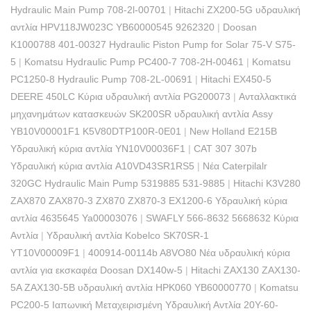
Hydraulic Main Pump 708-2l-00701
|
Hitachi ZX200-5G υδραυλική
αντλία HPV118JW023C YB60000545 9262320
|
Doosan
K1000788 401-00327 Hydraulic Piston Pump for Solar 75-V S75-
5
|
Komatsu Hydraulic Pump PC400-7 708-2H-00461
|
Komatsu
PC1250-8 Hydraulic Pump 708-2L-00691
|
Hitachi EX450-5
DEERE 450LC Κύρια υδραυλική αντλία PG200073
|
Ανταλλακτικά
μηχανημάτων κατασκευών SK200SR υδραυλική αντλία Assy
YB10V00001F1 K5V80DTP100R-0E01
|
New Holland E215B
Υδραυλική κύρια αντλία YN10V00036F1
|
CAT 307 307b
Υδραυλική κύρια αντλία A10VD43SR1RS5
|
Νέα Caterpilalr
320GC Hydraulic Main Pump 5319885 531-9885
|
Hitachi K3V280
ZAX870 ZAX870-3 ZX870 ZX870-3 EX1200-6 Υδραυλική κύρια
αντλία 4635645 Ya00003076
|
SWAFLY 566-8632 5668632 Κύρια
Αντλία
|
Υδραυλική αντλία Kobelco SK70SR-1
YT10V00009F1
|
400914-00114b A8VO80 Νέα υδραυλική κύρια
αντλία για εκσκαφέα Doosan DX140w-5
|
Hitachi ZAX130 ZAX130-
5A ZAX130-5B υδραυλική αντλία HPK060 YB60000770
|
Komatsu
PC200-5 Ιαπωνική Μεταχειρισμένη Υδραυλική Αντλία 20Y-60-