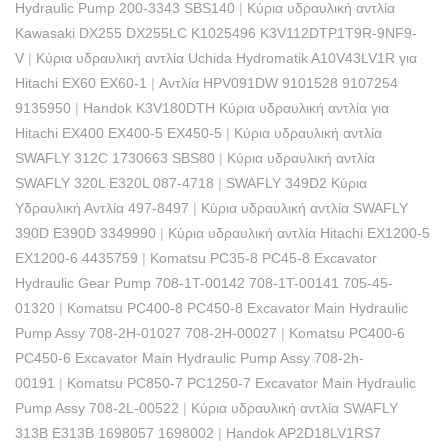
Hydraulic Pump 200-3343 SBS140
|
Κύρια υδραυλική αντλία
Kawasaki DX255 DX255LC K1025496 K3V112DTP1T9R-9NF9-
V
|
Κύρια υδραυλική αντλία Uchida Hydromatik A10V43LV1R για
Hitachi EX60 EX60-1
|
Αντλία HPV091DW 9101528 9107254
9135950
|
Handok K3V180DTH Κύρια υδραυλική αντλία για
Hitachi EX400 EX400-5 EX450-5
|
Κύρια υδραυλική αντλία
SWAFLY 312C 1730663 SBS80
|
Κύρια υδραυλική αντλία
SWAFLY 320L E320L 087-4718
|
SWAFLY 349D2 Κύρια
Υδραυλική Αντλία 497-8497
|
Κύρια υδραυλική αντλία SWAFLY
390D E390D 3349990
|
Κύρια υδραυλική αντλία Hitachi EX1200-5
EX1200-6 4435759
|
Komatsu PC35-8 PC45-8 Excavator
Hydraulic Gear Pump 708-1T-00142 708-1T-00141 705-45-
01320
|
Komatsu PC400-8 PC450-8 Excavator Main Hydraulic
Pump Assy 708-2H-01027 708-2H-00027
|
Komatsu PC400-6
PC450-6 Excavator Main Hydraulic Pump Assy 708-2h-
00191
|
Komatsu PC850-7 PC1250-7 Excavator Main Hydraulic
Pump Assy 708-2L-00522
|
Κύρια υδραυλική αντλία SWAFLY
313B E313B 1698057 1698002
|
Handok AP2D18LV1RS7