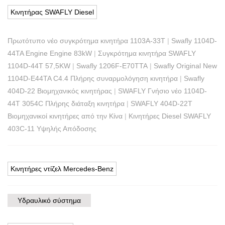
Κινητήρας SWAFLY Diesel
Πρωτότυπο νέο συγκρότημα κινητήρα 1103A-33T
|
Swafly 1104D-
44TA Engine Engine 83kW
|
Συγκρότημα κινητήρα SWAFLY
1104D-44T 57,5KW
|
Swafly 1206F-E70TTA
|
Swafly Original New
1104D-E44TA C4.4 Πλήρης συναρμολόγηση κινητήρα
|
Swafly
404D-22 Βιομηχανικός κινητήρας
|
SWAFLY Γνήσιο νέο 1104D-
44T 3054C Πλήρης διάταξη κινητήρα
|
SWAFLY 404D-22T
Βιομηχανικοί κινητήρες από την Κίνα
|
Κινητήρες Diesel SWAFLY
403C-11 Υψηλής Απόδοσης
Κινητήρες ντίζελ Mercedes-Benz
Υδραυλικό σύστημα