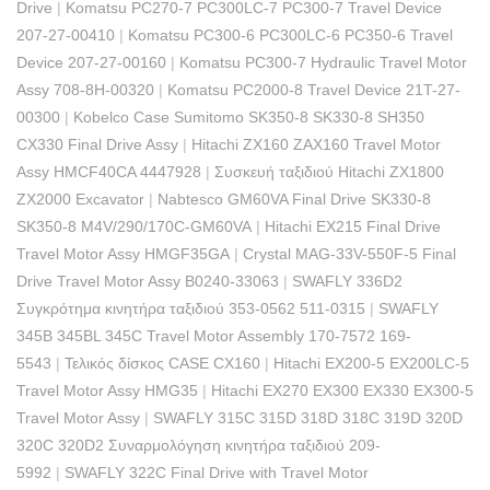
Drive
|
Komatsu PC270-7 PC300LC-7 PC300-7 Travel Device
207-27-00410
|
Komatsu PC300-6 PC300LC-6 PC350-6 Travel
Device 207-27-00160
|
Komatsu PC300-7 Hydraulic Travel Motor
Assy 708-8H-00320
|
Komatsu PC2000-8 Travel Device 21T-27-
00300
|
Kobelco Case Sumitomo SK350-8 SK330-8 SH350
CX330 Final Drive Assy
|
Hitachi ZX160 ZAX160 Travel Motor
Assy HMCF40CA 4447928
|
Συσκευή ταξιδιού Hitachi ZX1800
ZX2000 Excavator
|
Nabtesco GM60VA Final Drive SK330-8
SK350-8 M4V/290/170C-GM60VA
|
Hitachi EX215 Final Drive
Travel Motor Assy HMGF35GA
|
Crystal MAG-33V-550F-5 Final
Drive Travel Motor Assy B0240-33063
|
SWAFLY 336D2
Συγκρότημα κινητήρα ταξιδιού 353-0562 511-0315
|
SWAFLY
345B 345BL 345C Travel Motor Assembly 170-7572 169-
5543
|
Τελικός δίσκος CASE CX160
|
Hitachi EX200-5 EX200LC-5
Travel Motor Assy HMG35
|
Hitachi EX270 EX300 EX330 EX300-5
Travel Motor Assy
|
SWAFLY 315C 315D 318D 318C 319D 320D
320C 320D2 Συναρμολόγηση κινητήρα ταξιδιού 209-
5992
|
SWAFLY 322C Final Drive with Travel Motor