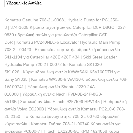
Υδραυλικές Αντλίες
Komatsu Genuine 708-2L-00681 Hydralic Pump for PC1250-
8
|
374-1605 Κιβώτιο ταχυτήτων για Caterpillar D8R D8GC
|
227-
0830 υδραυλική αντλία για μπουλντόζα Caterpillar CAT
D6R
|
Komatsu PC240NLC-6 Excavator Hydraulic Main Pump
708-2L-00423
|
Εκσκαφέας φορτωτής υδραυλική κύρια αντλία
541-1194 για Caterpillar 428E 428F 434
|
Skid Steer Loader
Hydraulic Pump 720 2T 00072 for Komatsu SK1020
SK1026
|
Κύρια υδραυλική αντλία KAWASAKI K5V160DTH για
Sany SY335
|
Komatsu WA380-6 WA430-6 υδραυλική αντλία 708-
1W-00741
|
Υδραυλική αντλία Shantui J230-24A-
010000
|
Υδραυλική αντλία Nachi PVD-0B-24P-8G3-
5516B
|
Συσκευή αντλίας Hitachi 9257596 HPV145
|
Η υδραυλική
αντλία Volvo EC290B
|
Υδραυλική αντλία Komatsu PC210-6 708-
2L-2150
|
Το Komatsu ξαναχτίστηκε 708-2L-00760 υδραυλική
κύρια αντλία
|
Komatsu Γνήσιο 708-2L-90740 Κύρια αντλία για
εκσκαφέα PC800-7
|
Hitachi EX1200-5C KPM 4624058 Κύρια