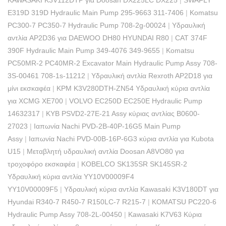
KAWASAKI K3V112DTP για Doosan DX225LC DX225
|
SWAFLY
E319D 319D Hydraulic Main Pump 295-9663 311-7406
|
Komatsu
PC300-7 PC350-7 Hydraulic Pump 708-2g-00024
|
Υδραυλική
αντλία AP2D36 για DAEWOO DH80 HYUNDAI R80
|
CAT 374F
390F Hydraulic Main Pump 349-4076 349-9655
|
Komatsu
PC50MR-2 PC40MR-2 Excavator Main Hydraulic Pump Assy 708-
3S-00461 708-1s-11212
|
Υδραυλική αντλία Rexroth AP2D18 για
μίνι εκσκαφέα
|
KPM K3V280DTH-ZN54 Υδραυλική κύρια αντλία
για XCMG XE700
|
VOLVO EC250D EC250E Hydraulic Pump
14632317
|
KYB PSVD2-27E-21 Assy κύριας αντλίας B0600-
27023
|
Ιαπωνία Nachi PVD-2B-40P-16G5 Main Pump
Assy
|
Ιαπωνία Nachi PVD-00B-16P-6G3 κύρια αντλία για Kubota
U15
|
Μεταβλητή υδραυλική αντλία Doosan A8VO80 για
τροχοφόρο εκσκαφέα
|
KOBELCO SK135SR SK145SR-2
Υδραυλική κύρια αντλία YY10V00009F4
YY10V00009F5
|
Υδραυλική κύρια αντλία Kawasaki K3V180DT για
Hyundai R340-7 R450-7 R150LC-7 R215-7
|
KOMATSU PC220-6
Hydraulic Pump Assy 708-2L-00450
|
Kawasaki K7V63 Κύρια