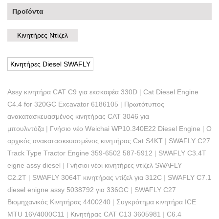
Προϊόντα
Κινητήρες Ντίζελ
Κινητήρες Diesel SWAFLY
Assy κινητήρα CAT C9 για εκσκαφέα 330D
|
Cat Diesel Engine
C4.4 for 320GC Excavator 6186105
|
Πρωτότυπος
ανακατασκευασμένος κινητήρας CAT 3046 για
μπουλντόζα
|
Γνήσιο νέο Weichai WP10.340E22 Diesel Engine
|
Ο
αρχικός ανακατασκευασμένος κινητήρας Cat S4KT
|
SWAFLY C27
Track Type Tractor Engine 359-6502 587-5912
|
SWAFLY C3.4T
eigne assy diesel
|
Γνήσιοι νέοι κινητήρες ντίζελ SWAFLY
C2.2T
|
SWAFLY 3064T κινητήρας ντίζελ για 312C
|
SWAFLY C7.1
diesel enigne assy 5038792 για 336GC
|
SWAFLY C27
Βιομηχανικός Κινητήρας 4400240
|
Συγκρότημα κινητήρα ICE
MTU 16V4000C11
|
Κινητήρας CAT C13 3605981
|
C6.4