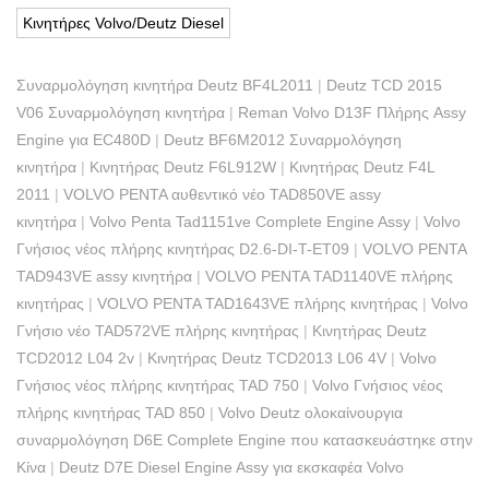
Κινητήρες Volvo/Deutz Diesel
Συναρμολόγηση κινητήρα Deutz BF4L2011
|
Deutz TCD 2015
V06 Συναρμολόγηση κινητήρα
|
Reman Volvo D13F Πλήρης Assy
Engine για EC480D
|
Deutz BF6M2012 Συναρμολόγηση
κινητήρα
|
Κινητήρας Deutz F6L912W
|
Κινητήρας Deutz F4L
2011
|
VOLVO PENTA αυθεντικό νέο TAD850VE assy
κινητήρα
|
Volvo Penta Tad1151ve Complete Engine Assy
|
Volvo
Γνήσιος νέος πλήρης κινητήρας D2.6-DI-T-ET09
|
VOLVO PENTA
TAD943VE assy κινητήρα
|
VOLVO PENTA TAD1140VE πλήρης
κινητήρας
|
VOLVO PENTA TAD1643VE πλήρης κινητήρας
|
Volvo
Γνήσιο νέο TAD572VE πλήρης κινητήρας
|
Κινητήρας Deutz
TCD2012 L04 2v
|
Κινητήρας Deutz TCD2013 L06 4V
|
Volvo
Γνήσιος νέος πλήρης κινητήρας TAD 750
|
Volvo Γνήσιος νέος
πλήρης κινητήρας TAD 850
|
Volvo Deutz ολοκαίνουργια
συναρμολόγηση D6E Complete Engine που κατασκευάστηκε στην
Κίνα
|
Deutz D7E Diesel Engine Assy για εκσκαφέα Volvo