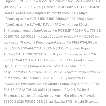
Liugong LG915
|
Κύρια υδραυλική αντλία KAWASAKI K5V200DTH
για Sany SY365-9 SY335
|
Doosan Solar 500lc-v DH500 DH420
DX500 DX420 Κύρια υδραυλική αντλία A8VO200
|
Κύρια
υδραυλική αντλία CAT 345D 349D 2959663 295-9663
|
Κύρια
υδραυλική αντλία KAYABA PSVL-42CG για Kubota KX121-
3
|
Komatsu κύρια υδραυλική αντλία PC35MR PC35MR-1 708-1S-
00150 705-1S-00252
|
Κύρια υδραυλική αντλία KPM K3V280 για
εκσκαφείς 70 τόνων
|
Κύρια υδραυλική αντλία KPM K3VL80 για
Sany SY75
|
SWAFLY CAT E305.5 E306 Υδραυλική Κύρια
Αντλία
|
CAT E320B 320B 320BL Κύρια υδραυλική αντλία 123-
2233
|
SWAFLY 307D 308D 296-3867 PVC80 Diesel Excavator
Hydraulic Pump
|
Ιαπωνία Nachi PVD-2B-42 Main Pump
Assy
|
Komatsu PC27MR-2 PC30MR-2 Excavator Main Hydraulic
Pump Assy 708-1S-00253 708-1S-00251
|
Komatsu PC35
PC35MR-2 Excavator Main Hydraulic Pump Assy 708-3S-00513
708-3S-00512 708-3S-00511
|
Komatsu PC40-8 PC40r-8
Εκσκαφέας κύριας υδραυλικής αντλίας
|
Νέα υδραυλική αντλία
B0600-21026 PSVD2-21E-16 για Kayaba KYB
|
Nachi Excavator