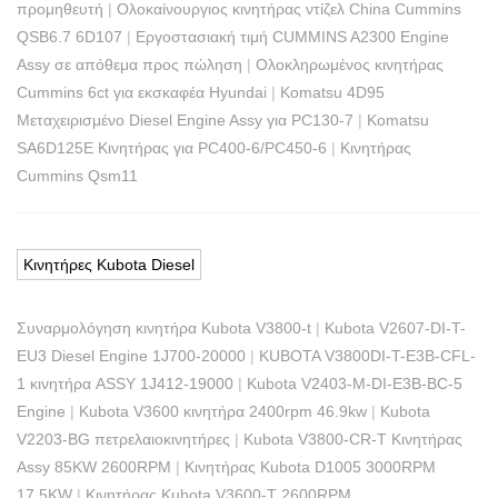
προμηθευτή
|
Ολοκαίνουργιος κινητήρας ντίζελ China Cummins
QSB6.7 6D107
|
Εργοστασιακή τιμή CUMMINS A2300 Engine
Assy σε απόθεμα προς πώληση
|
Ολοκληρωμένος κινητήρας
Cummins 6ct για εκσκαφέα Hyundai
|
Komatsu 4D95
Μεταχειρισμένο Diesel Engine Assy για PC130-7
|
Komatsu
SA6D125E Κινητήρας για PC400-6/PC450-6
|
Κινητήρας
Cummins Qsm11
Κινητήρες Kubota Diesel
Συναρμολόγηση κινητήρα Kubota V3800-t
|
Kubota V2607-DI-T-
EU3 Diesel Engine 1J700-20000
|
KUBOTA V3800DI-T-E3B-CFL-
1 κινητήρα ASSY 1J412-19000
|
Kubota V2403-M-DI-E3B-BC-5
Engine
|
Kubota V3600 κινητήρα 2400rpm 46.9kw
|
Kubota
V2203-BG πετρελαιοκινητήρες
|
Kubota V3800-CR-T Κινητήρας
Assy 85KW 2600RPM
|
Κινητήρας Kubota D1005 3000RPM
17,5KW
|
Κινητήρας Kubota V3600-T 2600RPM