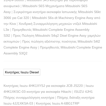
91A24-30000
|
Mitsubishi S4S κινητήρα για περονοφόρο
ανυψωτικό
|
Mitsubishi S6S Μηχανήματα Mitsubishi S6S
Assy
|
Συγκρότημα κινητήρα εκσκαφέα Ιαπωνικής Mitsubishi S6kt
3066 για Cat 320
|
Mitsubishi S6s-dt Machinery Engine Assy από
την Κίνα
|
Χονδρική Συναρμολόγηση μηχανών ντίζελ Mitsubishi
L3e
|
Προμηθευτές Mitsubishi Complete Engine Assembly
S3l2
|
Προς Πώληση Mitsubishi S4q2 Disel Engine Assy χαμηλών
εκπομπών
|
Προς πώληση αξιόπιστης ποιότητας Mitsubishi S4l2
Complete Engine Assy
|
Προμηθευτές Mitsubishi Complete Engine
Assembly S3Q2
Κινητήρες Isuzu Diesel
Κινητήρας Isuzu 4HK1XYSJ για εκσκαφέα JCB JS220
|
Isuzu
4HK1XKSC-03-κινητήρα για εκσκαφέα Hitachi
|
ISUZU 4JH1
Πλήρης συναρμολόγηση κινητήρα
|
Πλήρης διάταξη κινητήρα
Isuzu 4JJ1XKSA-03
|
Κινητήρας Isuzu A-6BG1TRP