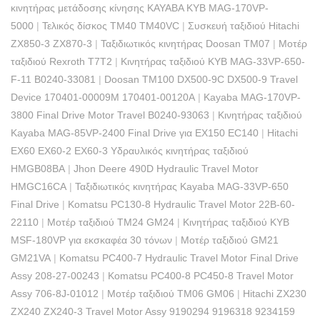
κινητήρας μετάδοσης κίνησης KAYABA KYB MAG-170VP-
5000
|
Τελικός δίσκος TM40 TM40VC
|
Συσκευή ταξιδιού Hitachi
ZX850-3 ZX870-3
|
Ταξιδιωτικός κινητήρας Doosan TM07
|
Μοτέρ
ταξιδιού Rexroth T7T2
|
Κινητήρας ταξιδιού KYB MAG-33VP-650-
F-11 B0240-33081
|
Doosan TM100 DX500-9C DX500-9 Travel
Device 170401-00009M 170401-00120A
|
Kayaba MAG-170VP-
3800 Final Drive Motor Travel B0240-93063
|
Κινητήρας ταξιδιού
Kayaba MAG-85VP-2400 Final Drive για EX150 EC140
|
Hitachi
EX60 EX60-2 EX60-3 Υδραυλικός κινητήρας ταξιδιού
HMGB08BA
|
Jhon Deere 490D Hydraulic Travel Motor
HMGC16CA
|
Ταξιδιωτικός κινητήρας Kayaba MAG-33VP-650
Final Drive
|
Komatsu PC130-8 Hydraulic Travel Motor 22B-60-
22110
|
Μοτέρ ταξιδιού TM24 GM24
|
Κινητήρας ταξιδιού KYB
MSF-180VP για εκσκαφέα 30 τόνων
|
Μοτέρ ταξιδιού GM21
GM21VA
|
Komatsu PC400-7 Hydraulic Travel Motor Final Drive
Assy 208-27-00243
|
Komatsu PC400-8 PC450-8 Travel Motor
Assy 706-8J-01012
|
Μοτέρ ταξιδιού TM06 GM06
|
Hitachi ZX230
ZX240 ZX240-3 Travel Motor Assy 9190294 9196318 9234159