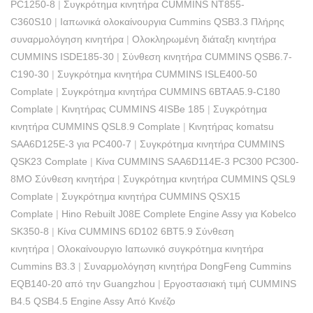
PC1250-8
|
Συγκρότημα κινητήρα CUMMINS NT855-
C360S10
|
Ιαπωνικά ολοκαίνουργια Cummins QSB3.3 Πλήρης
συναρμολόγηση κινητήρα
|
Ολοκληρωμένη διάταξη κινητήρα
CUMMINS ISDE185-30
|
Σύνθεση κινητήρα CUMMINS QSB6.7-
C190-30
|
Συγκρότημα κινητήρα CUMMINS ISLE400-50
Complate
|
Συγκρότημα κινητήρα CUMMINS 6BTAA5.9-C180
Complate
|
Κινητήρας CUMMINS 4ISBe 185
|
Συγκρότημα
κινητήρα CUMMINS QSL8.9 Complate
|
Κινητήρας komatsu
SAA6D125E-3 για PC400-7
|
Συγκρότημα κινητήρα CUMMINS
QSK23 Complate
|
Κίνα CUMMINS SAA6D114E-3 PC300 PC300-
8MO Σύνθεση κινητήρα
|
Συγκρότημα κινητήρα CUMMINS QSL9
Complate
|
Συγκρότημα κινητήρα CUMMINS QSX15
Complate
|
Hino Rebuilt J08E Complete Engine Assy για Kobelco
SK350-8
|
Κίνα CUMMINS 6D102 6BT5.9 Σύνθεση
κινητήρα
|
Ολοκαίνουργιο Ιαπωνικό συγκρότημα κινητήρα
Cummins B3.3
|
Συναρμολόγηση κινητήρα DongFeng Cummins
EQB140-20 από την Guangzhou
|
Εργοστασιακή τιμή CUMMINS
B4.5 QSB4.5 Engine Assy Από Κινέζο