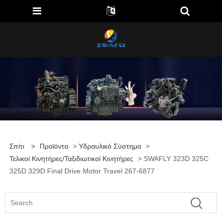
Σπίτι
>
Προϊόντα
>
Υδραυλικό Σύστημα
>
Τελικοί Κινητήρες/ταξιδιωτικοί Κινητήρες
> SWAFLY 323D 325C
325D 329D Final Drive Motor Travel 267-6877