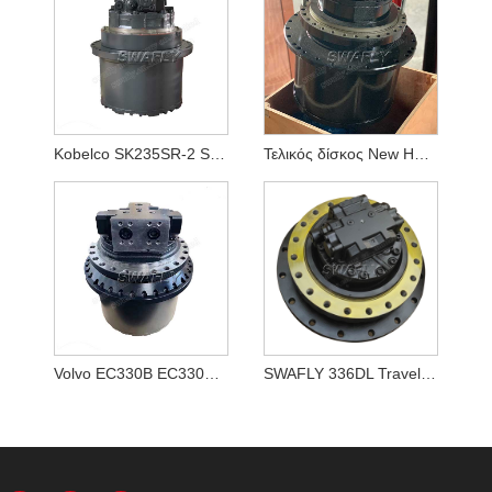
Kobelco SK235SR-2 SK250-8 SK260-8 Motor Travel LQ15V00020F1
Τελικός δίσκος New Holland E215B YN15V00037F2
Volvo EC330B EC330BLC Τελική διάταξη κίνησης VOE 14528281, VOE14528281
SWAFLY 336DL Travel Motor Assy 355-5668 3555668