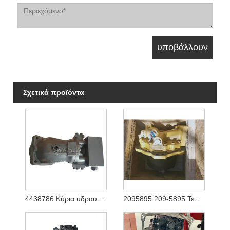
Σχετικά προϊόντα
4438786 Κύρια υδραυλική αντλία για Hitachi Ex1200-5 (YA00003081)
2095895 209-5895 Τελική μετάδοση κίνησης υδραυλικού κινητήρα ταξιδιού για εκσκαφέα Caterpilalr E365C E385C E385B E390D E390F