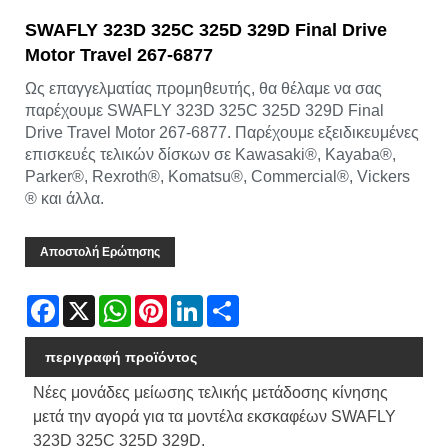
SWAFLY 323D 325C 325D 329D Final Drive
Motor Travel 267-6877
Ως επαγγελματίας προμηθευτής, θα θέλαμε να σας
παρέχουμε SWAFLY 323D 325C 325D 329D Final
Drive Travel Motor 267-6877. Παρέχουμε εξειδικευμένες
επισκευές τελικών δίσκων σε Kawasaki®, Kayaba®,
Parker®, Rexroth®, Komatsu®, Commercial®, Vickers
® και άλλα.
Αποστολή Ερώτησης
Facebook
X
WhatsApp
Pinterest
LinkedIn
Share
περιγραφή προϊόντος
Νέες μονάδες μείωσης τελικής μετάδοσης κίνησης
μετά την αγορά για τα μοντέλα εκσκαφέων SWAFLY
323D 325C 325D 329D.