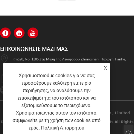
ΕΠΙΚΟΙΝΩΝΉΣΤΕ ΜΑΖΊ ΜΑΣ
Rm520, No. 1105 Στη Μέση Της Λεωφόρου Zhongshan, Περιοχή Tianhe,
X
Guangzhou
Χρησιμοποιούμε cookies για να σας
+86-13501533176
προσφέρουμε καλύτερη εμπειρία
Sales01@swaflyexcavator.cn
περιήγησης, να αναλύσουμε την
επισκεψιμότητα του ιστότοπου και να
εξατομικεύσουμε το περιεχόμενο.
Χρησιμοποιώντας αυτόν τον ιστότοπο,
Πνευματικά Δικαιώματα © 2022 Swafly Machinery Co., Limited
συμφωνείτε με τη χρήση των cookies από
Diesel Engines, Cabin Excavator, Excavator Engine Parts All Rights
εμάς.
Πολιτική Απορρήτου
Reserved.