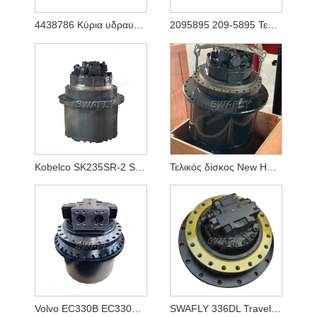
4438786 Κύρια υδραυλική αντλία για Hitachi Ex1200-5 (YA00003081)
2095895 209-5895 Τελική μετάδοση κίνησης υδραυλικού κινητήρα ταξιδιού για εκσκαφέα Caterpilalr E365C E385C E385B E390D E390F
Kobelco SK235SR-2 SK250-8 SK260-8 Motor Travel LQ15V00020F1
Τελικός δίσκος New Holland E215B YN15V00037F2
Volvo EC330B EC330BLC Τελική διάταξη κίνησης VOE 14528281, VOE14528281
SWAFLY 336DL Travel Motor Assy 355-5668 3555668