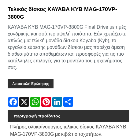
Τελικός δίσκος KAYABA KYB MAG-170VP-
3800G
KAYABA KYB MAG-170VP-3800G Final Drive με τιμές
χονδρικής και σούπερ υψηλή ποιότητα. Εάν χρειάζεστε
απλώς μια τελική μονάδα δίσκου Kayaba (Kyb), το
εργαλείο εύρεσης μονάδων δίσκου μας παρέχει άμεση
διαθεσιμότητα αποθεμάτων και προσφορές για τις πιο
κατάλληλες επιλογές για το μοντέλο του μηχανήματος
σας.
Αποστολή Ερώτησης
Facebook
X
WhatsApp
Pinterest
LinkedIn
Share
περιγραφή προϊόντος
Πλήρης ολοκαίνουργιος τελικός δίσκος KAYABA KYB
MAG-170VP-3800G με κιβώτιο ταχυτήτων.