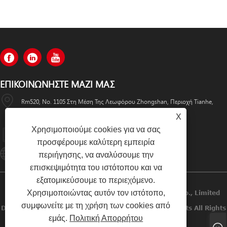
ΕΠΙΚΟΙΝΩΝΉΣΤΕ ΜΑΖΊ ΜΑΣ
Rm520, No. 1105 Στη Μέση Της Λεωφόρου Zhongshan, Περιοχή Tianhe,
Guangzhou
X
Χρησιμοποιούμε cookies για να σας
+86-13501533176
προσφέρουμε καλύτερη εμπειρία
Sales01@swaflyexcavator.cn
περιήγησης, να αναλύσουμε την
επισκεψιμότητα του ιστότοπου και να
εξατομικεύσουμε το περιεχόμενο.
Χρησιμοποιώντας αυτόν τον ιστότοπο,
Πνευματικά Δικαιώματα © 2022 Swafly Machinery Co., Limited
συμφωνείτε με τη χρήση των cookies από
Diesel Engines, Cabin Excavator, Excavator Engine Parts All Rights
εμάς.
Πολιτική Απορρήτου
Reserved.