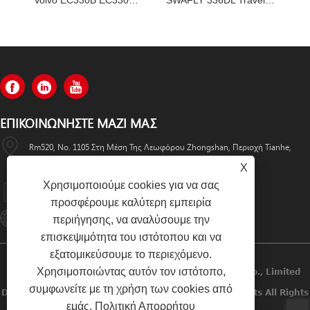
Volvo EC330B EC330BLC Τελική διάταξη κίνησης VOE 14528281, VOE14528281
SWAFLY 336DL Travel Motor Assy 355-5668 3555668
ΕΠΙΚΟΙΝΩΝΉΣΤΕ ΜΑΖΊ ΜΑΣ
Rm520, No. 1105 Στη Μέση Της Λεωφόρου Zhongshan, Περιοχή Tianhe,
Guangzhou
X
Χρησιμοποιούμε cookies για να σας
+86-13501533176
προσφέρουμε καλύτερη εμπειρία
Sales01@swaflyexcavator.cn
περιήγησης, να αναλύσουμε την
επισκεψιμότητα του ιστότοπου και να
εξατομικεύσουμε το περιεχόμενο.
Χρησιμοποιώντας αυτόν τον ιστότοπο,
Πνευματικά Δικαιώματα © 2022 Swafly Machinery Co., Limited
συμφωνείτε με τη χρήση των cookies από
Diesel Engines, Cabin Excavator, Excavator Engine Parts All Rights
εμάς.
Πολιτική Απορρήτου