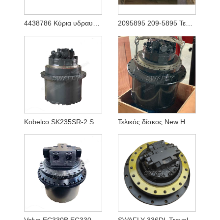
4438786 Κύρια υδραυλική αντλία για Hitachi Ex1200-5 (YA00003081)
2095895 209-5895 Τελική μετάδοση κίνησης υδραυλικού κινητήρα ταξιδιού για εκσκαφέα Caterpilalr E365C E385C E385B E390D E390F
Kobelco SK235SR-2 SK250-8 SK260-8 Motor Travel LQ15V00020F1
Τελικός δίσκος New Holland E215B YN15V00037F2