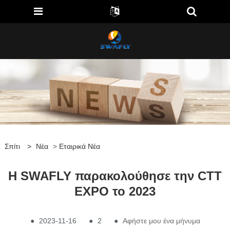
Σπίτι
>
Νέα
>
Εταιρικά Νέα
Η SWAFLY παρακολούθησε την CTT
EXPO το 2023
●
2023-11-16
●
2
●
Αφήστε μου ένα μήνυμα