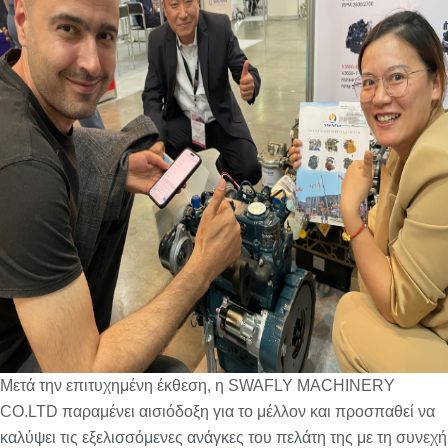
Μετά την επιτυχημένη έκθεση, η SWAFLY MACHINERY
CO.LTD παραμένει αισιόδοξη για το μέλλον και προσπαθεί να
καλύψει τις εξελισσόμενες ανάγκες του πελάτη της με τη συνεχή