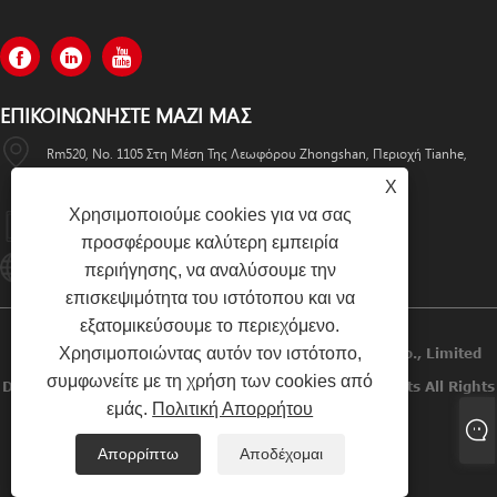
ΕΠΙΚΟΙΝΩΝΉΣΤΕ ΜΑΖΊ ΜΑΣ
Rm520, No. 1105 Στη Μέση Της Λεωφόρου Zhongshan, Περιοχή Tianhe,
Guangzhou
X
Χρησιμοποιούμε cookies για να σας
+86-13501533176
προσφέρουμε καλύτερη εμπειρία
Sales01@swaflyexcavator.cn
περιήγησης, να αναλύσουμε την
επισκεψιμότητα του ιστότοπου και να
εξατομικεύσουμε το περιεχόμενο.
Χρησιμοποιώντας αυτόν τον ιστότοπο,
Πνευματικά Δικαιώματα © 2022 Swafly Machinery Co., Limited
συμφωνείτε με τη χρήση των cookies από
Diesel Engines, Cabin Excavator, Excavator Engine Parts All Rights
εμάς.
Πολιτική Απορρήτου
Reserved.
Απορρίπτω
Αποδέχομαι
Links
Sitemap
RSS
XML
Πολιτική Απορρήτου