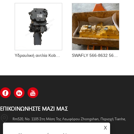
Υδραυλική αντλία Kobelco SK70SR-1 YT10V00009F1
SWAFLY 566-8632 5668632 Κύρια Αντλία
ΕΠΙΚΟΙΝΩΝΉΣΤΕ ΜΑΖΊ ΜΑΣ
Rm520, No. 1105 Στη Μέση Της Λεωφόρου Zhongshan, Περιοχή Tianhe,
Guangzhou
X