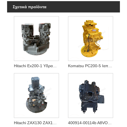
Σχετικά προϊόντα
Hitachi Ex200-1 Υδραυλική Αντλία Hpv116
Komatsu PC200-5 Ιαπωνική Μεταχειρισμένη Υδραυλική Αντλία 20Y-60-X1261
Hitachi ZAX130 ZAX130-5A ZAX130-5B υδραυλική αντλία HPK060 YB60000770
400914-00114b A8VO80 Νέα υδραυλική κύρια αντλία για εκσκαφέα Doosan DX140w-5