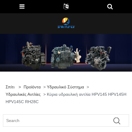
Σπίτι
>
Προϊόντα
>
Υδραυλικό Σύστημα
>
Υδραυλικές Αντλίες
> Κύρια υδραυλική αντλία HPV145 HPV145H
HPV145C RH28C