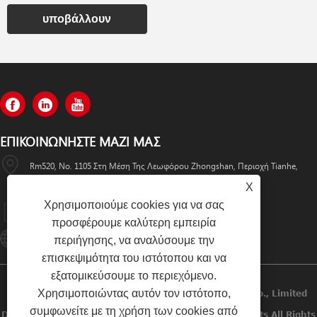
υποβάλλουν
ΕΠΙΚΟΙΝΩΝΉΣΤΕ ΜΑΖΊ ΜΑΣ
Rm520, No. 1105 Στη Μέση Της Λεωφόρου Zhongshan, Περιοχή Tianhe,
X
Guangzhou
Χρησιμοποιούμε cookies για να σας
+86-13501533176
προσφέρουμε καλύτερη εμπειρία
Sales01@swaflyexcavator.cn
περιήγησης, να αναλύσουμε την
επισκεψιμότητα του ιστότοπου και να
εξατομικεύσουμε το περιεχόμενο.
Χρησιμοποιώντας αυτόν τον ιστότοπο,
Πνευματικά Δικαιώματα © 2022 Swafly Machinery Co., Limited
συμφωνείτε με τη χρήση των cookies από
Diesel Engines, Cabin Excavator, Excavator Engine Parts All Rights