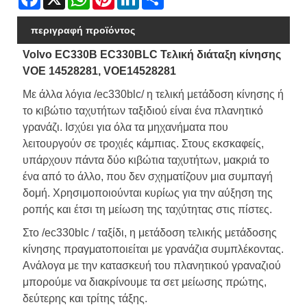
περιγραφή προϊόντος
Volvo EC330B EC330BLC Τελική διάταξη κίνησης
VOE 14528281, VOE14528281
Με άλλα λόγια /ec330blc/ η τελική μετάδοση κίνησης ή
το κιβώτιο ταχυτήτων ταξιδιού είναι ένα πλανητικό
γρανάζι. Ισχύει για όλα τα μηχανήματα που
λειτουργούν σε τροχιές κάμπιας. Στους εκσκαφείς,
υπάρχουν πάντα δύο κιβώτια ταχυτήτων, μακριά το
ένα από το άλλο, που δεν σχηματίζουν μια συμπαγή
δομή. Χρησιμοποιούνται κυρίως για την αύξηση της
ροπής και έτσι τη μείωση της ταχύτητας στις πίστες.
Στο /ec330blc / ταξίδι, η μετάδοση τελικής μετάδοσης
κίνησης πραγματοποιείται με γρανάζια συμπλέκοντας.
Ανάλογα με την κατασκευή του πλανητικού γραναζιού
μπορούμε να διακρίνουμε τα σετ μείωσης πρώτης,
δεύτερης και τρίτης τάξης.