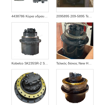
4438786 Κύρια υδραυλική αντλία για Hitachi Ex1200-5 (YA00003081)
2095895 209-5895 Τελική μετάδοση κίνησης υδραυλικού κινητήρα ταξιδιού για εκσκαφέα Caterpilalr E365C E385C E385B E390D E390F
Kobelco SK235SR-2 SK250-8 SK260-8 Motor Travel LQ15V00020F1
Τελικός δίσκος New Holland E215B YN15V00037F2