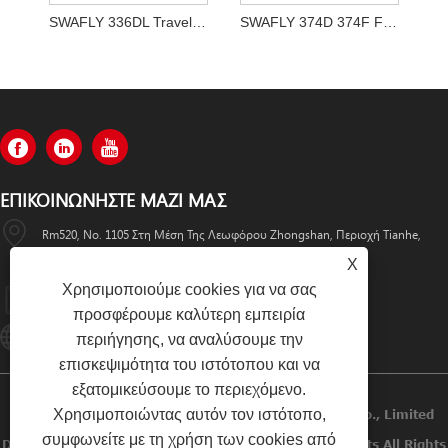
SWAFLY 336DL Travel Motor Assy 355-5668 3555668
SWAFLY 374D 374F Final Drive Motor Travel 513-0834
ΕΠΙΚΟΙΝΩΝΉΣΤΕ ΜΑΖΊ ΜΑΣ
Rm520, No. 1105 Στη Μέση Της Λεωφόρου Zhongshan, Περιοχή Tianhe,
Guangzhou
X
Χρησιμοποιούμε cookies για να σας
+86-13501533176
προσφέρουμε καλύτερη εμπειρία
Sales01@swaflyexcavator.cn
περιήγησης, να αναλύσουμε την
επισκεψιμότητα του ιστότοπου και να
εξατομικεύσουμε το περιεχόμενο.
Χρησιμοποιώντας αυτόν τον ιστότοπο,
Πνευματικά Δικαιώματα © 2022 Swafly Machinery Co., Limited
συμφωνείτε με τη χρήση των cookies από
Diesel Engines, Cabin Excavator, Excavator Engine Parts All Rights