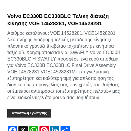
Volvo EC330B EC330BLC Τελική διάταξη
κίνησης VOE 14528281, VOE14528281
Αριθμός καταλόγου: VOE 14528281, VOE14528281,
Νέα πλήρης διαδρομή τελικής μετάδοσης κίνησης/
πλανητικό γρανάζι â κιβώτιο ταχυτήτων με κινητήρα
ταξιδιού. Χρησιμοποιείται για: SWAFLY Volvo EC330B
EC330BLC.Η SWAFLY προσφέρει ένα ευρύ απόθεμα
για Volvo EC330B EC330BLC Final Drive Assembly
VOE 14528281,VOE14528281Με επαγγελματική
εξυπηρέτηση και καλύτερη τιμή για απλοποίηση της
διαδικασίας παραγγελίας σας. εάν χρειάζεστε βοήθεια,
οι έμπειροι αντιπρόσωποι εξυπηρέτησης πελατών μας
είναι ειδικοί ντίζελ έτοιμοι να σας βοηθήσουν.
Αποστολή Ερώτησης
Facebook
X
WhatsApp
Pinterest
LinkedIn
Share