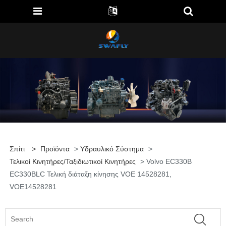
Σπίτι
>
Προϊόντα
>
Υδραυλικό Σύστημα
>
Τελικοί Κινητήρες/ταξιδιωτικοί Κινητήρες
> Volvo EC330B
EC330BLC Τελική διάταξη κίνησης VOE 14528281,
VOE14528281