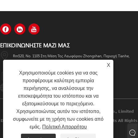
ΕΠΙΚΟΙΝΩΝΉΣΤΕ ΜΑΖΊ ΜΑΣ
Rm520, No. 1105 Στη Μέση Της Λεωφόρου Zhongshan, Περιοχή Tianhe,
Guangzhou
X
Χρησιμοποιούμε cookies για να σας
+86-13501533176
προσφέρουμε καλύτερη εμπειρία
Sales01@swaflyexcavator.cn
περιήγησης, να αναλύσουμε την
επισκεψιμότητα του ιστότοπου και να
εξατομικεύσουμε το περιεχόμενο.
Χρησιμοποιώντας αυτόν τον ιστότοπο,
Πνευματικά Δικαιώματα © 2022 Swafly Machinery Co., Limited
συμφωνείτε με τη χρήση των cookies από
Diesel Engines, Cabin Excavator, Excavator Engine Parts All Rights
εμάς.
Πολιτική Απορρήτου
Reserved.