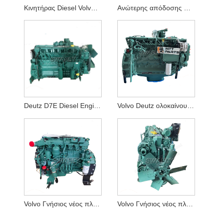
Κινητήρας Diesel Volvo D7D EAE2
Ανώτερης απόδοσης VOLVO D12D Diesel Engine Assy για εκσκαφέα Volvo EC360 EC460
Deutz D7E Diesel Engine Assy για εκσκαφέα Volvo EC290
Volvo Deutz ολοκαίνουργια συναρμολόγηση D6E Complete Engine που κατασκευάστηκε στην Κίνα
Volvo Γνήσιος νέος πλήρης κινητήρας TAD 850
Volvo Γνήσιος νέος πλήρης κινητήρας TAD 750