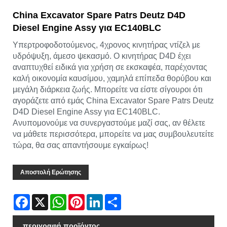
China Excavator Spare Patrs Deutz D4D
Diesel Engine Assy για EC140BLC
Υπερτροφοδοτούμενος, 4χρονος κινητήρας ντίζελ με
υδρόψυξη, άμεσο ψεκασμό. Ο κινητήρας D4D έχει
αναπτυχθεί ειδικά για χρήση σε εκσκαφέα, παρέχοντας
καλή οικονομία καυσίμου, χαμηλά επίπεδα θορύβου και
μεγάλη διάρκεια ζωής. Μπορείτε να είστε σίγουροι ότι
αγοράζετε από εμάς China Excavator Spare Patrs Deutz
D4D Diesel Engine Assy για EC140BLC.
Ανυπομονούμε να συνεργαστούμε μαζί σας, αν θέλετε
να μάθετε περισσότερα, μπορείτε να μας συμβουλευτείτε
τώρα, θα σας απαντήσουμε εγκαίρως!
Αποστολή Ερώτησης
Facebook
X
WhatsApp
Pinterest
LinkedIn
Share
περιγραφή προϊόντος