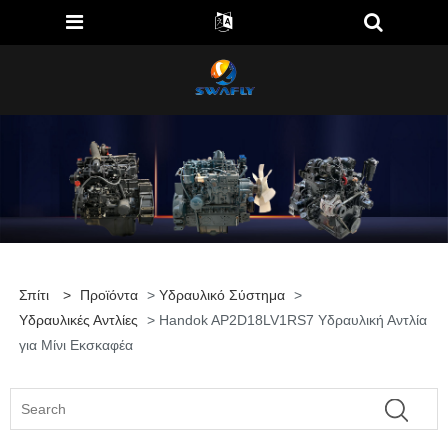
Σπίτι
>
Προϊόντα
>
Υδραυλικό Σύστημα
>
Υδραυλικές Αντλίες
> Handok AP2D18LV1RS7 Υδραυλική Αντλία
για Μίνι Εκσκαφέα