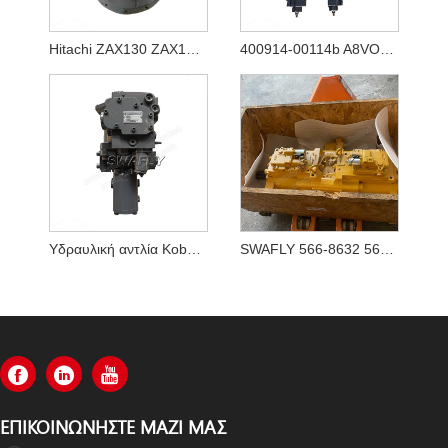
Hitachi ZAX130 ZAX130-5A ZAX130-5B υδραυλική αντλία HPK060 YB60000770
400914-00114b A8VO80 Νέα υδραυλική κύρια αντλία για εκσκαφέα Doosan DX140w-5
Υδραυλική αντλία Kobelco SK70SR-1 YT10V00009F1
SWAFLY 566-8632 5668632 Κύρια Αντλία
ΕΠΙΚΟΙΝΩΝΉΣΤΕ ΜΑΖΊ ΜΑΣ