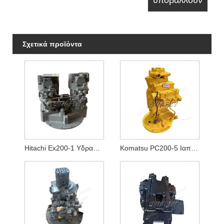
Σχετικά προϊόντα
Hitachi Ex200-1 Υδραυλική Αντλία Hpv116
Komatsu PC200-5 Ιαπωνική Μεταχειρισμένη Υδραυλική Αντλία 20Y-60-X1261