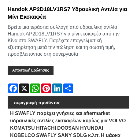
Handok AP2D18LV1RS7 Υδραυλική Αντλία για
Μίνι Εκσκαφέα
Βρείτε μια τεράστια συλλογή από υδραυλική αντλία
Handok AP2D18LV1RS7 για μίνι εκσκαφέα από την
Κίνα στο SWAFLY. Παρέχετε επαγγελματική
εξυπηρέτηση μετά την πώληση και τη σωστή τιμή,
προσβλέποντας στη συνεργασία
Αποστολή Ερώτησης
Facebook
X
WhatsApp
Pinterest
LinkedIn
Share
περιγραφή προϊόντος
Η SWAFLY παρέχει γνήσιες και aftermarket
υδραυλικές αντλίες εκσκαφέων κυρίως για VOLVO
KOMATSU HITACHI DOOSAN HYUNDAI
KOBELCO SWAFLY SANY SDLG κ.λπ. Η μάρκα