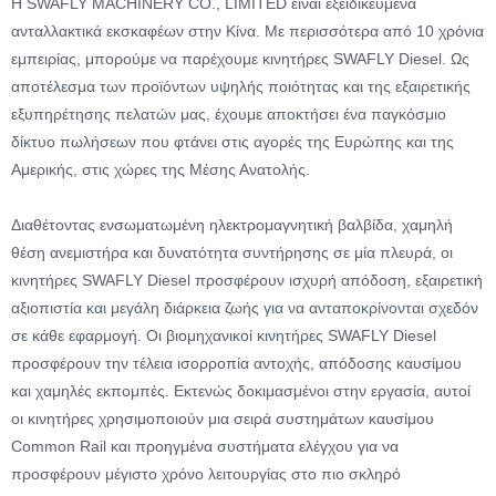
Η SWAFLY MACHINERY CO., LIMITED είναι εξειδικευμένα
ανταλλακτικά εκσκαφέων στην Κίνα. Με περισσότερα από 10 χρόνια
εμπειρίας, μπορούμε να παρέχουμε κινητήρες SWAFLY Diesel. Ως
αποτέλεσμα των προϊόντων υψηλής ποιότητας και της εξαιρετικής
εξυπηρέτησης πελατών μας, έχουμε αποκτήσει ένα παγκόσμιο
δίκτυο πωλήσεων που φτάνει στις αγορές της Ευρώπης και της
Αμερικής, στις χώρες της Μέσης Ανατολής.
Διαθέτοντας ενσωματωμένη ηλεκτρομαγνητική βαλβίδα, χαμηλή
θέση ανεμιστήρα και δυνατότητα συντήρησης σε μία πλευρά, οι
κινητήρες SWAFLY Diesel προσφέρουν ισχυρή απόδοση, εξαιρετική
αξιοπιστία και μεγάλη διάρκεια ζωής για να ανταποκρίνονται σχεδόν
σε κάθε εφαρμογή. Οι βιομηχανικοί κινητήρες SWAFLY Diesel
προσφέρουν την τέλεια ισορροπία αντοχής, απόδοσης καυσίμου
και χαμηλές εκπομπές. Εκτενώς δοκιμασμένοι στην εργασία, αυτοί
οι κινητήρες χρησιμοποιούν μια σειρά συστημάτων καυσίμου
Common Rail και προηγμένα συστήματα ελέγχου για να
προσφέρουν μέγιστο χρόνο λειτουργίας στο πιο σκληρό