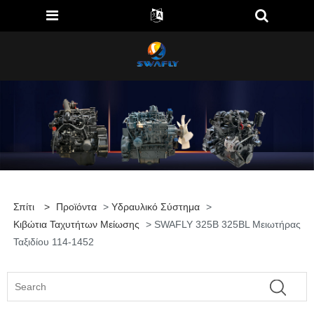
Σπίτι
>
Προϊόντα
>
Υδραυλικό Σύστημα
>
Κιβώτια Ταχυτήτων Μείωσης
> SWAFLY 325B 325BL Μειωτήρας
Ταξιδίου 114-1452