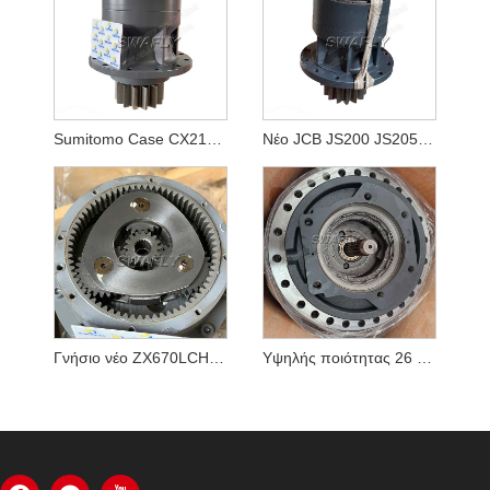
Sumitomo Case CX210B SH210-5 KRC10220 Swing Reducer
Νέο JCB JS200 JS205 JS210 Swing κιβώτιο JRC0007
Γνήσιο νέο ZX670LCH-5B ZX690LCH-5A μειωτήρας ταλάντευσης εκσκαφέων YB60000217 9313703 Κιβώτιο ταχυτήτων
Υψηλής ποιότητας 26 μπουκάλια τοποθέτησης K1003134 DX340LC Κιβώτιο μείωσης ταξιδιού