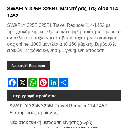
SWAFLY 325B 325BL Μειωτήρας Ταξιδίου 114-
1452
SWAFLY 325B 325BL Travel Reducer 114-1452 με
τιμές χονδρικής και εξαιρετικά υψηλή ποιότητα. Βρείτε το
ανταλλακτικό ταξιδιωτικό κιβώτιο ταχυτήτων εκσκαφέα
σας online. 1000 μοντέλα από 150 μάρκες. Συμβουλές
ειδικών. 2 χρόνια εγγύηση. Εγγυημένη απόδοση.
Αποστολή Ερώτησης
Facebook
X
WhatsApp
Pinterest
LinkedIn
Share
περιγραφή προϊόντος
SWAFLY 325B 325BL Travel Reducer 114-1452
Λεπτομέρειες προϊόντος
Νέα στοκ τελική μετάδοση κίνησης χωρίς