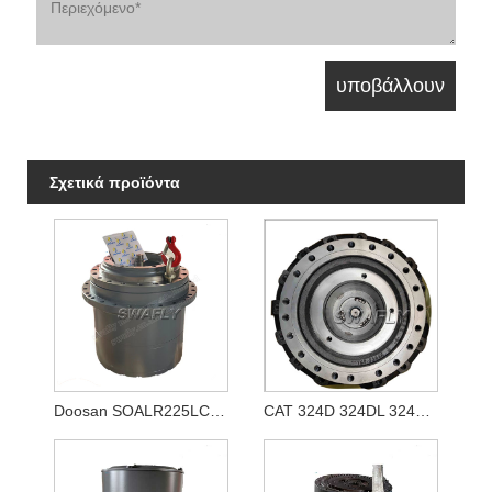
Σχετικά προϊόντα
Doosan SOALR225LC-V Travel Reducer 170401-00039 K1011413A
CAT 324D 324DL 324E Κιβώτιο ταχυτήτων ταξιδιού 333-2907 3332907